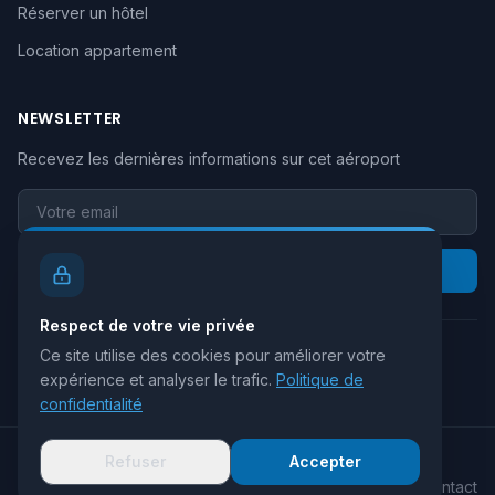
Réserver un hôtel
Location appartement
NEWSLETTER
Recevez les dernières informations sur cet aéroport
Votre email
S'inscrire
Respect de votre vie privée
Ce site utilise des cookies pour améliorer votre
Retour au site principal
expérience et analyser le trafic.
Politique de
confidentialité
Refuser
Accepter
© 2026 Site Aeroport. Tous droits réservés.
Plan du site
Mentions légales
Politique de confidentialité
Contact